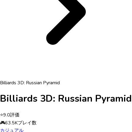
Billiards 3D: Russian Pyramid
Billiards 3D: Russian Pyramid
⭐
9.0
評価
🎮
63.5K
プレイ数
カジュアル