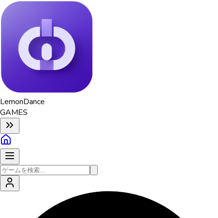
Lemon
Dance
GAMES