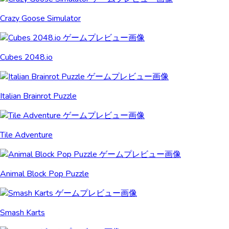
Crazy Goose Simulator
Cubes 2048.io
Italian Brainrot Puzzle
Tile Adventure
Animal Block Pop Puzzle
Smash Karts