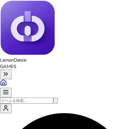
Lemon
Dance
GAMES