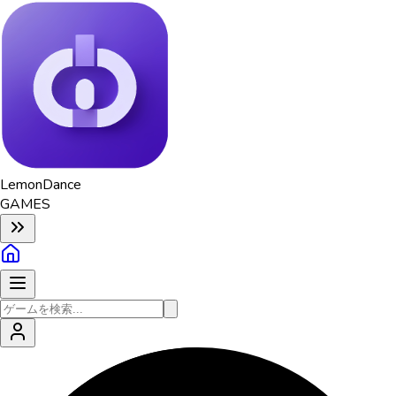
Lemon
Dance
GAMES