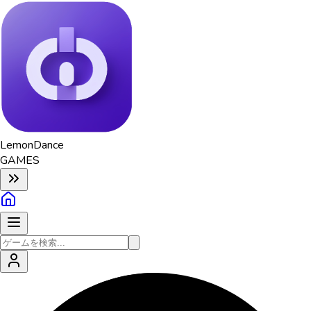
Lemon
Dance
GAMES