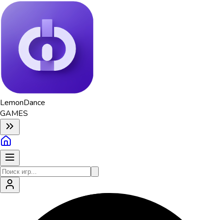
Lemon
Dance
GAMES