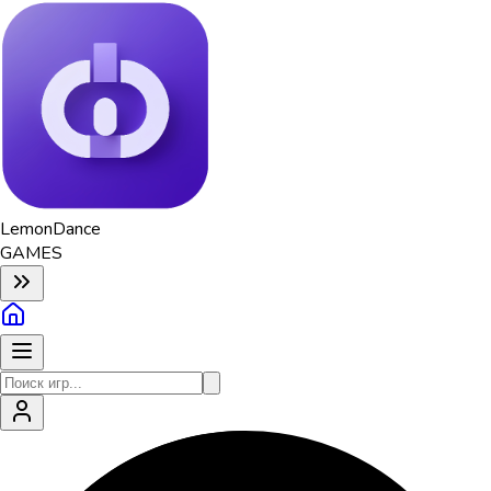
Lemon
Dance
GAMES