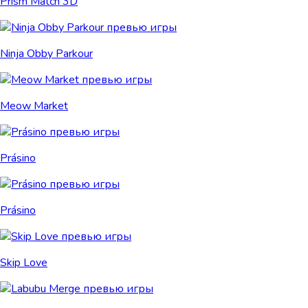
Prism Match 3D
Ninja Obby Parkour
Meow Market
Prásino
Prásino
Skip Love