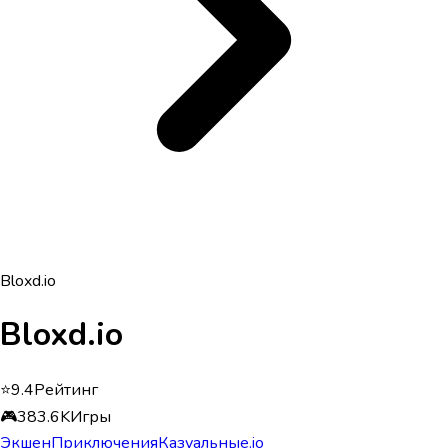
Bloxd.io
Bloxd.io
⭐
9.4
Рейтинг
🎮
383.6K
Игры
Экшен
Приключения
Казуальные
.io