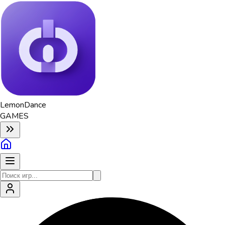
Lemon
Dance
GAMES