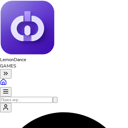
Lemon
Dance
GAMES