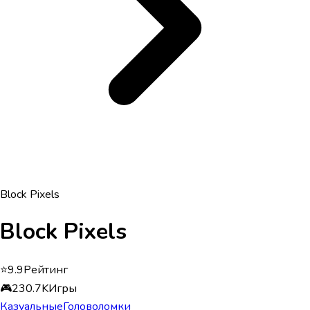
Block Pixels
Block Pixels
⭐
9.9
Рейтинг
🎮
230.7K
Игры
Казуальные
Головоломки