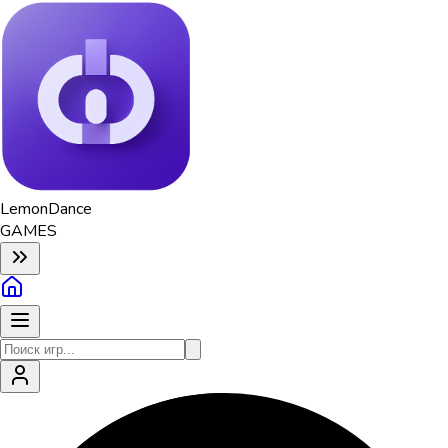
Lemon
Dance
GAMES