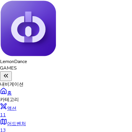
Lemon
Dance
GAMES
내비게이션
홈
카테고리
액션
11
어드벤처
13