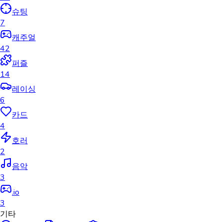
슈팅
7
캐주얼
42
퍼즐
14
레이싱
6
카드
4
호러
2
음악
3
.io
3
기타