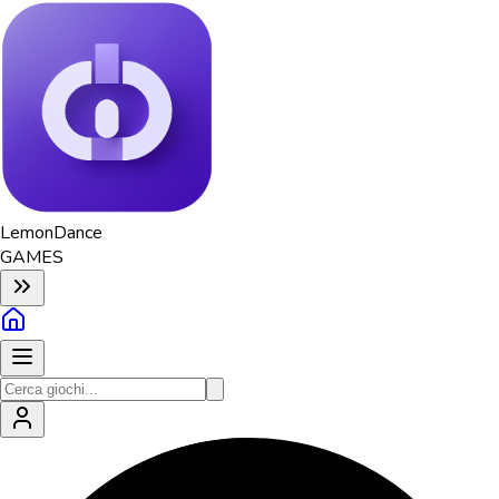
Lemon
Dance
GAMES