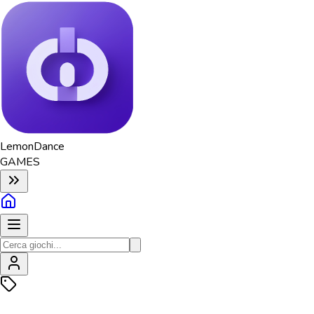
Lemon
Dance
GAMES