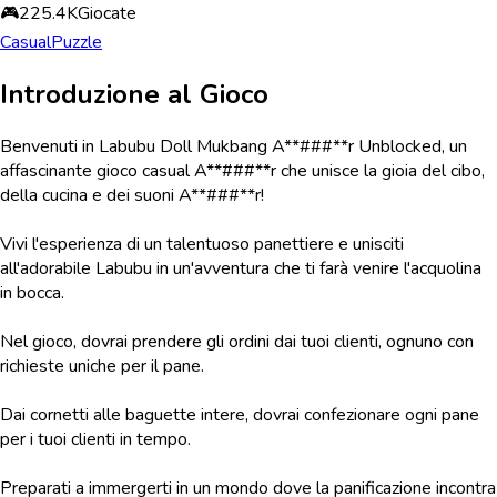
🎮
225.4K
Giocate
Casual
Puzzle
Introduzione al Gioco
Benvenuti in Labubu Doll Mukbang A**###**r Unblocked, un
affascinante gioco casual A**###**r che unisce la gioia del cibo,
della cucina e dei suoni A**###**r!
Vivi l'esperienza di un talentuoso panettiere e unisciti
all'adorabile Labubu in un'avventura che ti farà venire l'acquolina
in bocca.
Nel gioco, dovrai prendere gli ordini dai tuoi clienti, ognuno con
richieste uniche per il pane.
Dai cornetti alle baguette intere, dovrai confezionare ogni pane
per i tuoi clienti in tempo.
Preparati a immergerti in un mondo dove la panificazione incontra