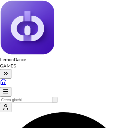
Lemon
Dance
GAMES