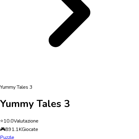
Yummy Tales 3
Yummy Tales 3
⭐
10.0
Valutazione
🎮
891.1K
Giocate
Puzzle