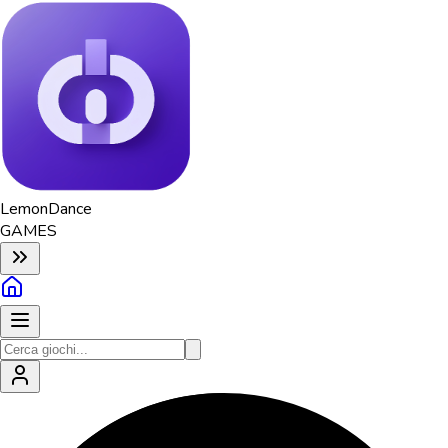
Lemon
Dance
GAMES