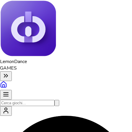
Lemon
Dance
GAMES