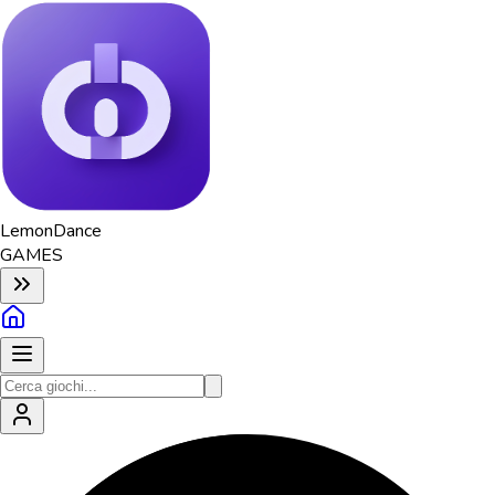
Lemon
Dance
GAMES