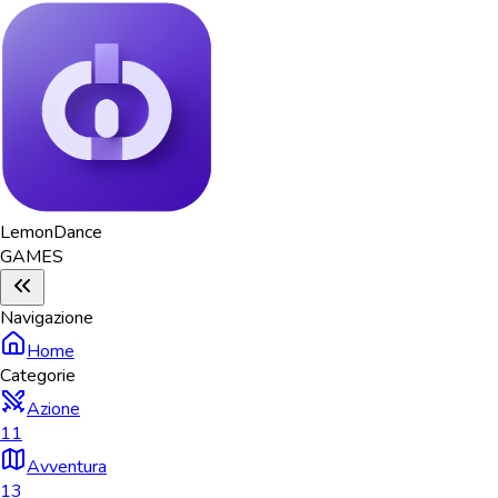
Lemon
Dance
GAMES
Navigazione
Home
Categorie
Azione
11
Avventura
13