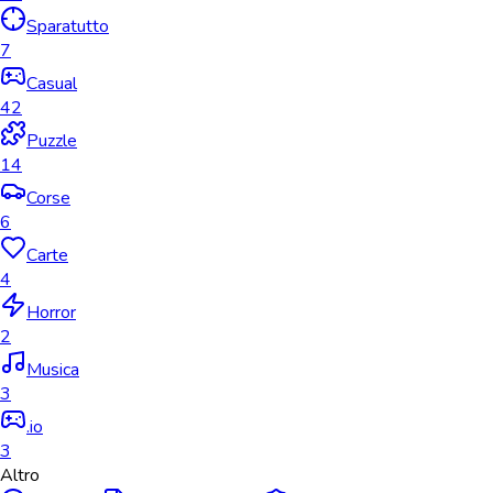
Sparatutto
7
Casual
42
Puzzle
14
Corse
6
Carte
4
Horror
2
Musica
3
.io
3
Altro