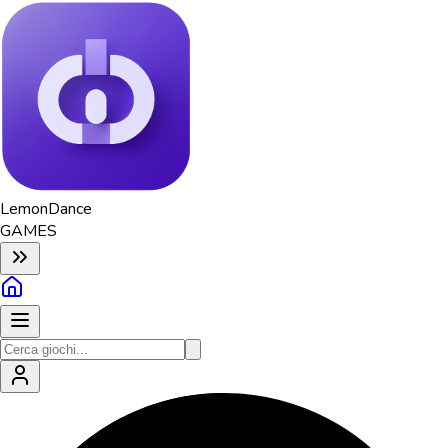
Lemon
Dance
GAMES