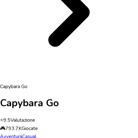
Capybara Go
Capybara Go
⭐
9.5
Valutazione
🎮
793.7K
Giocate
Avventura
Casual