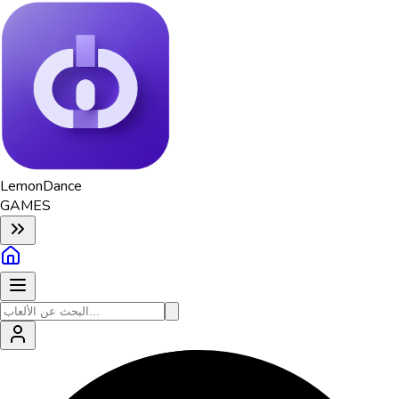
Lemon
Dance
GAMES