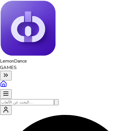
Lemon
Dance
GAMES