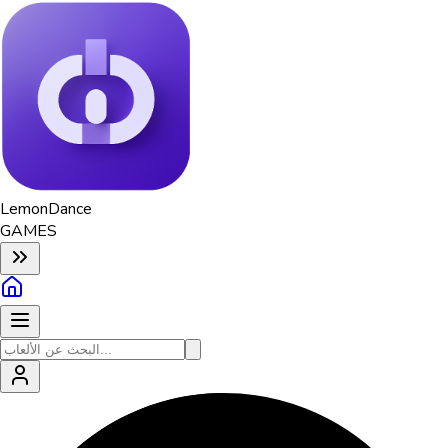
Lemon
Dance
GAMES