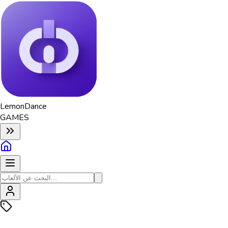
Lemon
Dance
GAMES