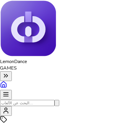
Lemon
Dance
GAMES