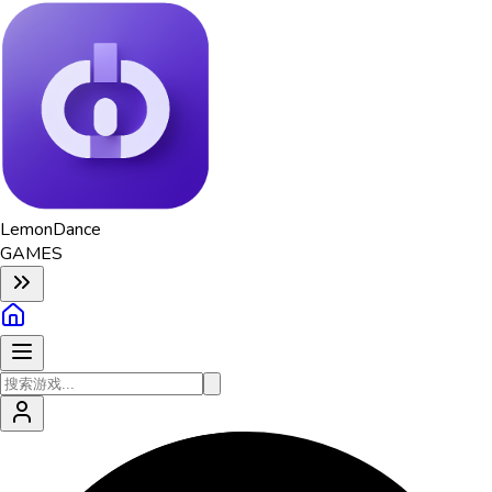
Lemon
Dance
GAMES