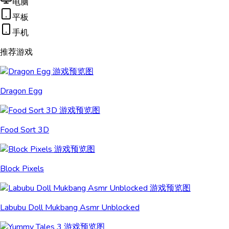
电脑
平板
手机
推荐游戏
Dragon Egg
Food Sort 3D
Block Pixels
Labubu Doll Mukbang Asmr Unblocked