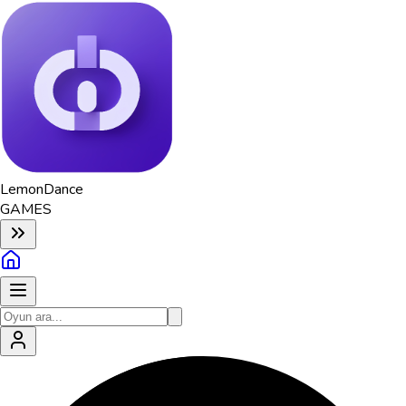
Lemon
Dance
GAMES