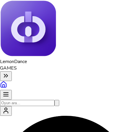
Lemon
Dance
GAMES