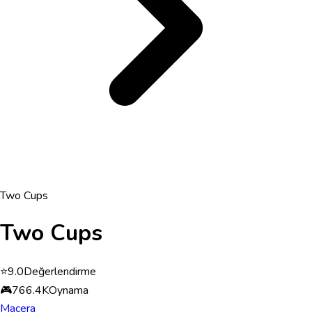
Two Cups
Two Cups
⭐
9.0
Değerlendirme
🎮
766.4K
Oynama
Macera