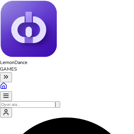
Lemon
Dance
GAMES