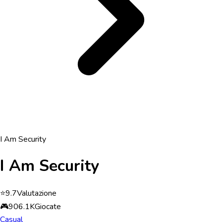
I Am Security
I Am Security
⭐
9.7
Valutazione
🎮
906.1K
Giocate
Casual