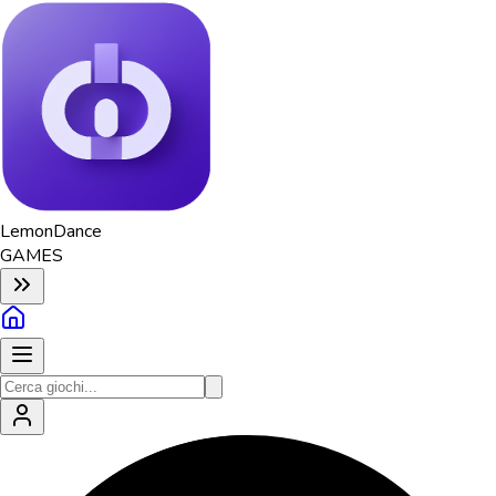
Lemon
Dance
GAMES