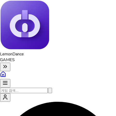
Lemon
Dance
GAMES