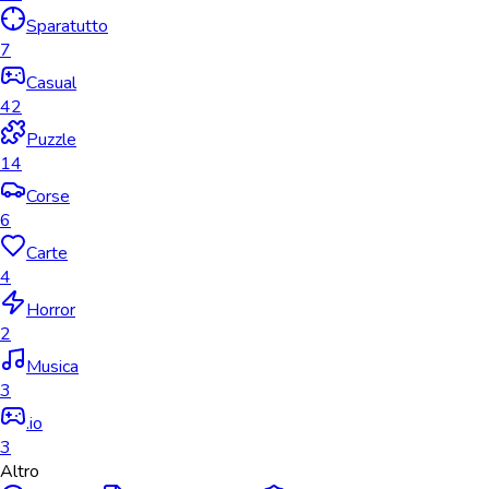
Sparatutto
7
Casual
42
Puzzle
14
Corse
6
Carte
4
Horror
2
Musica
3
.io
3
Altro