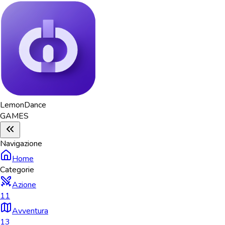
Lemon
Dance
GAMES
Navigazione
Home
Categorie
Azione
11
Avventura
13