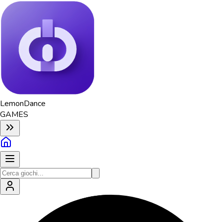
Lemon
Dance
GAMES