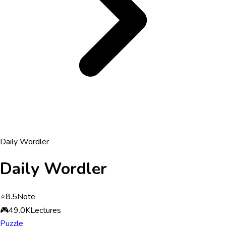
Daily Wordler
Daily Wordler
⭐
8.5
Note
🎮
49.0K
Lectures
Puzzle