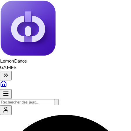
Lemon
Dance
GAMES