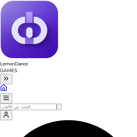
Lemon
Dance
GAMES