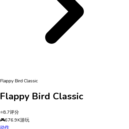
Flappy Bird Classic
Flappy Bird Classic
⭐
8.7
评分
🎮
676.9K
游玩
动作