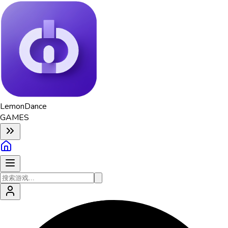
Lemon
Dance
GAMES