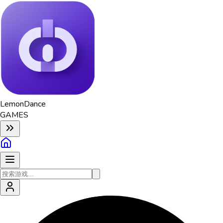
Lemon
Dance
GAMES