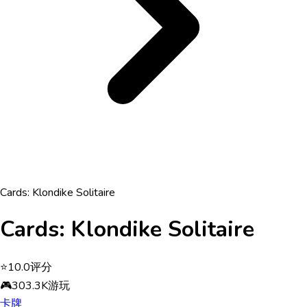
Cards: Klondike Solitaire
Cards: Klondike Solitaire
⭐
10.0
评分
🎮
303.3K
游玩
卡牌