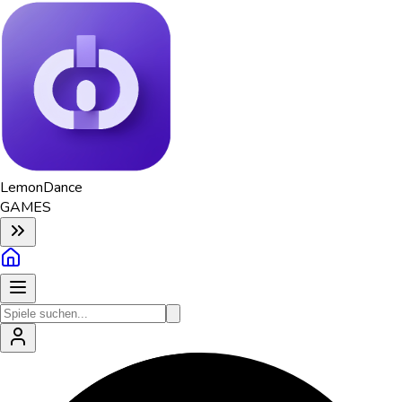
Lemon
Dance
GAMES