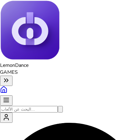
Lemon
Dance
GAMES