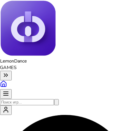
Lemon
Dance
GAMES