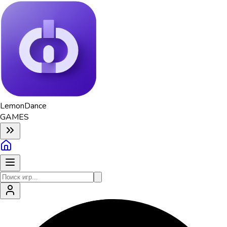
Lemon
Dance
GAMES