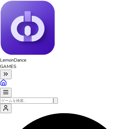
Lemon
Dance
GAMES