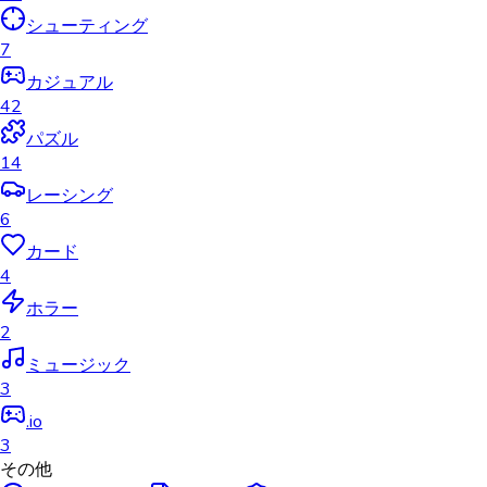
シューティング
7
カジュアル
42
パズル
14
レーシング
6
カード
4
ホラー
2
ミュージック
3
.io
3
その他