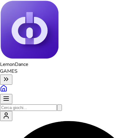
Lemon
Dance
GAMES