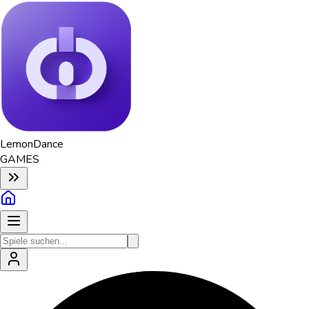
Lemon
Dance
GAMES