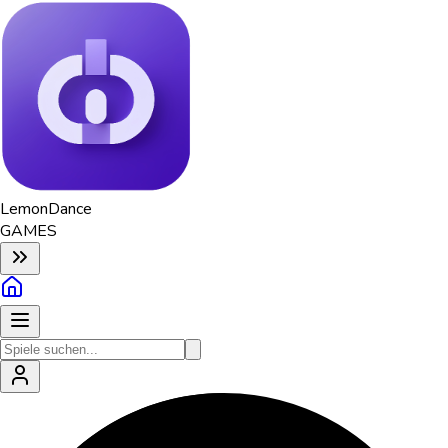
Lemon
Dance
GAMES