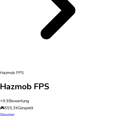
Hazmob FPS
Hazmob FPS
⭐
9.9
Bewertung
🎮
555.3K
Gespielt
Shooter