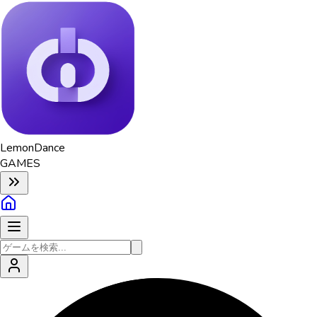
Lemon
Dance
GAMES