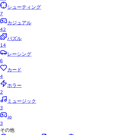
シューティング
7
カジュアル
42
パズル
14
レーシング
6
カード
4
ホラー
2
ミュージック
3
.io
3
その他